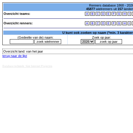
Renners database 1868 - 2026
45877
wielrenners uit
157
lande
Overzicht teams:
A
B
C
D
E
F
G
H
I
Overzicht renners:
A
B
C
D
E
F
G
H
I
U kunt ook zoeken op naam (*min. 3 karakters)
(Gedeelte van de) naam:
Zoek op jaar:
Overzicht land:
van het jaar
terug naar de lijst
Database techniek: Sini Internet Projecten