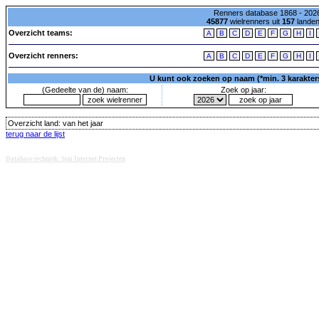
Renners database 1868 - 2026
45877
wielrenners uit
157
lande
Overzicht teams:
A
B
C
D
E
F
G
H
I
Overzicht renners:
A
B
C
D
E
F
G
H
I
U kunt ook zoeken op naam (*min. 3 karakters)
(Gedeelte van de) naam:
Zoek op jaar:
Overzicht land:
van het jaar
terug naar de lijst
Database techniek: Sini Internet Projecten