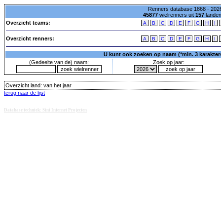
Renners database 1868 - 2026
45877
wielrenners uit
157
lande
Overzicht teams:
A
B
C
D
E
F
G
H
I
Overzicht renners:
A
B
C
D
E
F
G
H
I
U kunt ook zoeken op naam (*min. 3 karakters)
(Gedeelte van de) naam:
Zoek op jaar:
Overzicht land:
van het jaar
terug naar de lijst
Database techniek: Sini Internet Projecten