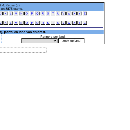
 R. Keuss (c)
n en
8875
teams.
J
K
L
M
N
O
P
Q
R
S
T
U
V
W
X
Y
Z
J
K
L
M
N
O
P
Q
R
S
T
U
V
W
X
Y
Z
, jaartal en land van afkomst.
Renners per land: