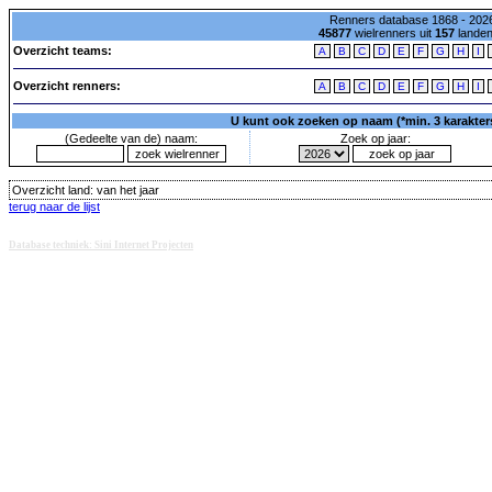
Renners database 1868 - 2026
45877
wielrenners uit
157
lande
Overzicht teams:
A
B
C
D
E
F
G
H
I
Overzicht renners:
A
B
C
D
E
F
G
H
I
U kunt ook zoeken op naam (*min. 3 karakters)
(Gedeelte van de) naam:
Zoek op jaar:
Overzicht land:
van het jaar
terug naar de lijst
Database techniek: Sini Internet Projecten