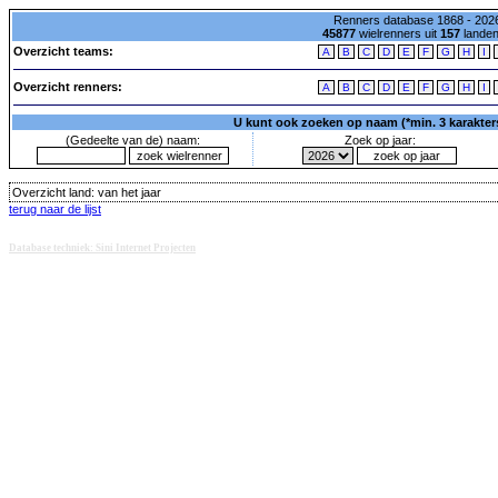
Renners database 1868 - 2026
45877
wielrenners uit
157
lande
Overzicht teams:
A
B
C
D
E
F
G
H
I
Overzicht renners:
A
B
C
D
E
F
G
H
I
U kunt ook zoeken op naam (*min. 3 karakters)
(Gedeelte van de) naam:
Zoek op jaar:
Overzicht land:
van het jaar
terug naar de lijst
Database techniek: Sini Internet Projecten