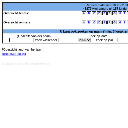
Renners database 1868 - 2026
45877
wielrenners uit
157
lande
Overzicht teams:
A
B
C
D
E
F
G
H
I
Overzicht renners:
A
B
C
D
E
F
G
H
I
U kunt ook zoeken op naam (*min. 3 karakters)
(Gedeelte van de) naam:
Zoek op jaar:
Overzicht land:
van het jaar
terug naar de lijst
Database techniek: Sini Internet Projecten