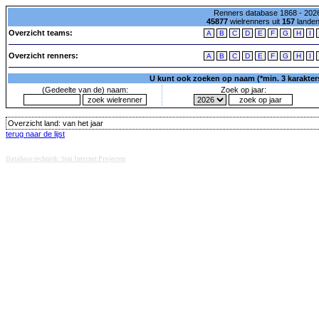
Renners database 1868 - 2026
45877
wielrenners uit
157
lande
Overzicht teams:
A
B
C
D
E
F
G
H
I
Overzicht renners:
A
B
C
D
E
F
G
H
I
U kunt ook zoeken op naam (*min. 3 karakters)
(Gedeelte van de) naam:
Zoek op jaar:
Overzicht land:
van het jaar
terug naar de lijst
Database techniek: Sini Internet Projecten