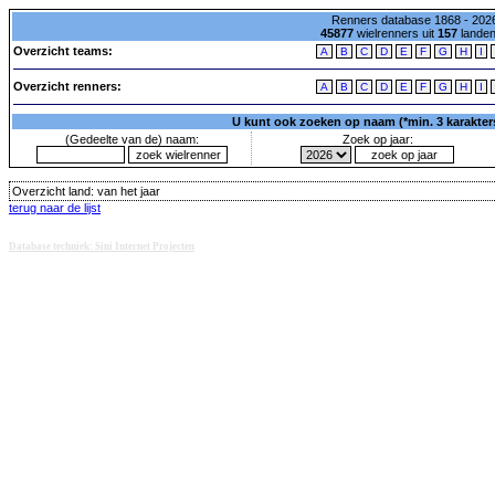
Renners database 1868 - 2026
45877
wielrenners uit
157
lande
Overzicht teams:
A
B
C
D
E
F
G
H
I
Overzicht renners:
A
B
C
D
E
F
G
H
I
U kunt ook zoeken op naam (*min. 3 karakters)
(Gedeelte van de) naam:
Zoek op jaar:
Overzicht land:
van het jaar
terug naar de lijst
Database techniek: Sini Internet Projecten