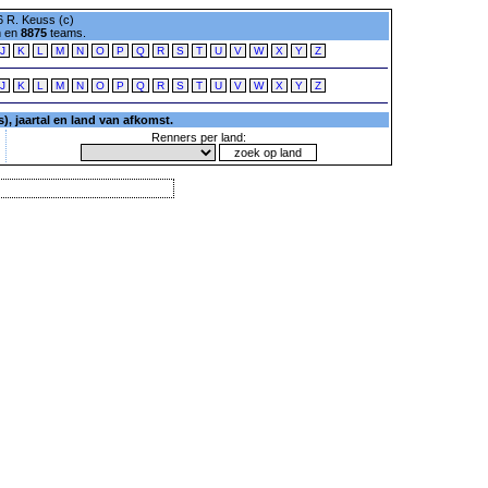
 R. Keuss (c)
n en
8875
teams.
J
K
L
M
N
O
P
Q
R
S
T
U
V
W
X
Y
Z
J
K
L
M
N
O
P
Q
R
S
T
U
V
W
X
Y
Z
, jaartal en land van afkomst.
Renners per land: