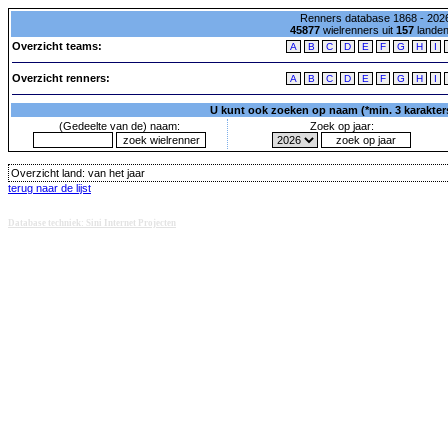
Renners database 1868 - 2026
45877
wielrenners uit
157
lande
Overzicht teams:
A
B
C
D
E
F
G
H
I
Overzicht renners:
A
B
C
D
E
F
G
H
I
U kunt ook zoeken op naam (*min. 3 karakters)
(Gedeelte van de) naam:
Zoek op jaar:
Overzicht land:
van het jaar
terug naar de lijst
Database techniek: Sini Internet Projecten