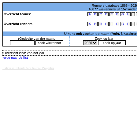
Renners database 1868 - 2026
45877
wielrenners uit
157
lande
Overzicht teams:
A
B
C
D
E
F
G
H
I
Overzicht renners:
A
B
C
D
E
F
G
H
I
U kunt ook zoeken op naam (*min. 3 karakters)
(Gedeelte van de) naam:
Zoek op jaar:
Overzicht land:
van het jaar
terug naar de lijst
Database techniek: Sini Internet Projecten