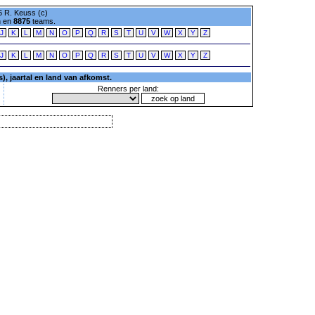
 R. Keuss (c)
n en
8875
teams.
J
K
L
M
N
O
P
Q
R
S
T
U
V
W
X
Y
Z
J
K
L
M
N
O
P
Q
R
S
T
U
V
W
X
Y
Z
, jaartal en land van afkomst.
Renners per land: