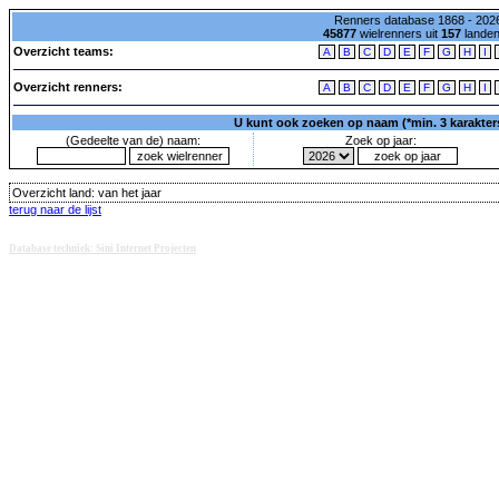
Renners database 1868 - 2026
45877
wielrenners uit
157
lande
Overzicht teams:
A
B
C
D
E
F
G
H
I
Overzicht renners:
A
B
C
D
E
F
G
H
I
U kunt ook zoeken op naam (*min. 3 karakters)
(Gedeelte van de) naam:
Zoek op jaar:
Overzicht land:
van het jaar
terug naar de lijst
Database techniek: Sini Internet Projecten