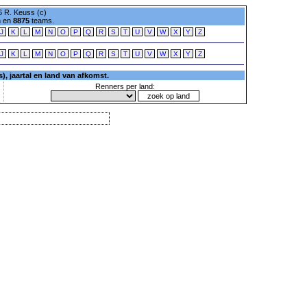
 R. Keuss (c)
n en
8875
teams.
J
K
L
M
N
O
P
Q
R
S
T
U
V
W
X
Y
Z
J
K
L
M
N
O
P
Q
R
S
T
U
V
W
X
Y
Z
, jaartal en land van afkomst.
Renners per land: