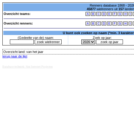
Renners database 1868 - 2026
45877
wielrenners uit
157
lande
Overzicht teams:
A
B
C
D
E
F
G
H
I
Overzicht renners:
A
B
C
D
E
F
G
H
I
U kunt ook zoeken op naam (*min. 3 karakters)
(Gedeelte van de) naam:
Zoek op jaar:
Overzicht land:
van het jaar
terug naar de lijst
Database techniek: Sini Internet Projecten