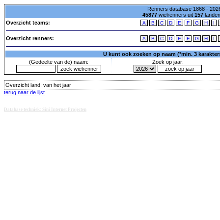
Renners database 1868 - 2026
45877
wielrenners uit
157
lande
Overzicht teams:
A
B
C
D
E
F
G
H
I
Overzicht renners:
A
B
C
D
E
F
G
H
I
U kunt ook zoeken op naam (*min. 3 karakters)
(Gedeelte van de) naam:
Zoek op jaar:
Overzicht land:
van het jaar
terug naar de lijst
Database techniek: Sini Internet Projecten