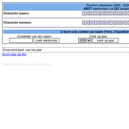
Renners database 1868 - 2026
45877
wielrenners uit
157
lande
Overzicht teams:
A
B
C
D
E
F
G
H
I
Overzicht renners:
A
B
C
D
E
F
G
H
I
U kunt ook zoeken op naam (*min. 3 karakters)
(Gedeelte van de) naam:
Zoek op jaar:
Overzicht land:
van het jaar
terug naar de lijst
Database techniek: Sini Internet Projecten