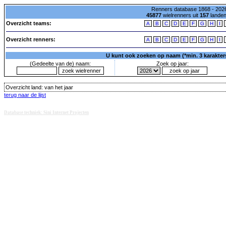
Renners database 1868 - 2026
45877
wielrenners uit
157
lande
Overzicht teams:
A
B
C
D
E
F
G
H
I
Overzicht renners:
A
B
C
D
E
F
G
H
I
U kunt ook zoeken op naam (*min. 3 karakters)
(Gedeelte van de) naam:
Zoek op jaar:
Overzicht land:
van het jaar
terug naar de lijst
Database techniek: Sini Internet Projecten