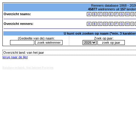
Renners database 1868 - 2026
45877
wielrenners uit
157
lande
Overzicht teams:
A
B
C
D
E
F
G
H
I
Overzicht renners:
A
B
C
D
E
F
G
H
I
U kunt ook zoeken op naam (*min. 3 karakters)
(Gedeelte van de) naam:
Zoek op jaar:
Overzicht land:
van het jaar
terug naar de lijst
Database techniek: Sini Internet Projecten