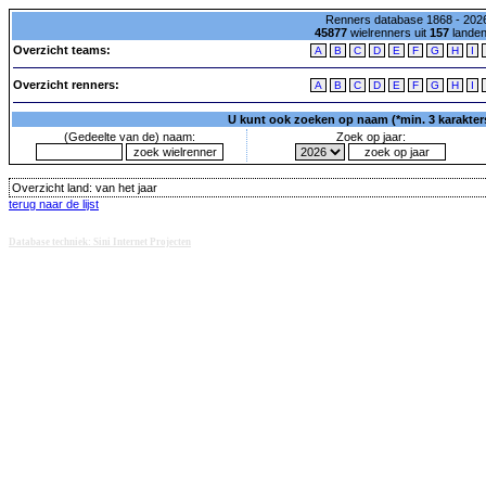
Renners database 1868 - 2026
45877
wielrenners uit
157
lande
Overzicht teams:
A
B
C
D
E
F
G
H
I
Overzicht renners:
A
B
C
D
E
F
G
H
I
U kunt ook zoeken op naam (*min. 3 karakters)
(Gedeelte van de) naam:
Zoek op jaar:
Overzicht land:
van het jaar
terug naar de lijst
Database techniek: Sini Internet Projecten