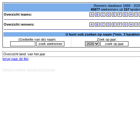
Renners database 1868 - 2026
45877
wielrenners uit
157
lande
Overzicht teams:
A
B
C
D
E
F
G
H
I
Overzicht renners:
A
B
C
D
E
F
G
H
I
U kunt ook zoeken op naam (*min. 3 karakters)
(Gedeelte van de) naam:
Zoek op jaar:
Overzicht land:
van het jaar
terug naar de lijst
Database techniek: Sini Internet Projecten