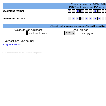
Renners database 1868 - 2026
45877
wielrenners uit
157
lande
Overzicht teams:
A
B
C
D
E
F
G
H
I
Overzicht renners:
A
B
C
D
E
F
G
H
I
U kunt ook zoeken op naam (*min. 3 karakters)
(Gedeelte van de) naam:
Zoek op jaar:
Overzicht land:
van het jaar
terug naar de lijst
Database techniek: Sini Internet Projecten