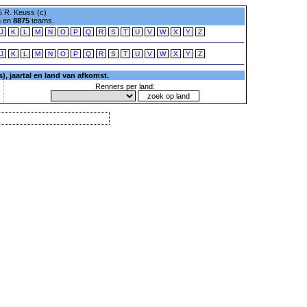
 R. Keuss (c)
n en
8875
teams.
J
K
L
M
N
O
P
Q
R
S
T
U
V
W
X
Y
Z
J
K
L
M
N
O
P
Q
R
S
T
U
V
W
X
Y
Z
, jaartal en land van afkomst.
Renners per land: