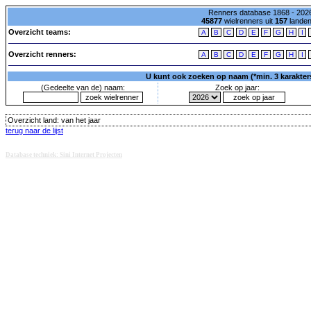
Renners database 1868 - 2026
45877
wielrenners uit
157
lande
Overzicht teams:
A
B
C
D
E
F
G
H
I
Overzicht renners:
A
B
C
D
E
F
G
H
I
U kunt ook zoeken op naam (*min. 3 karakters)
(Gedeelte van de) naam:
Zoek op jaar:
Overzicht land:
van het jaar
terug naar de lijst
Database techniek: Sini Internet Projecten