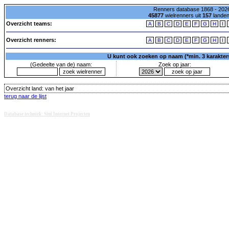
Renners database 1868 - 2026
45877
wielrenners uit
157
lande
Overzicht teams:
A
B
C
D
E
F
G
H
I
Overzicht renners:
A
B
C
D
E
F
G
H
I
U kunt ook zoeken op naam (*min. 3 karakters)
(Gedeelte van de) naam:
Zoek op jaar:
Overzicht land:
van het jaar
terug naar de lijst
Database techniek: Sini Internet Projecten