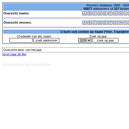
Renners database 1868 - 2026
45877
wielrenners uit
157
lande
Overzicht teams:
A
B
C
D
E
F
G
H
I
Overzicht renners:
A
B
C
D
E
F
G
H
I
U kunt ook zoeken op naam (*min. 3 karakters)
(Gedeelte van de) naam:
Zoek op jaar:
Overzicht land:
van het jaar
terug naar de lijst
Database techniek: Sini Internet Projecten