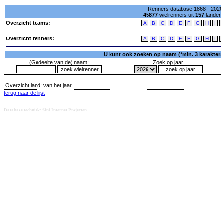
Renners database 1868 - 2026
45877
wielrenners uit
157
lande
Overzicht teams:
A
B
C
D
E
F
G
H
I
Overzicht renners:
A
B
C
D
E
F
G
H
I
U kunt ook zoeken op naam (*min. 3 karakters)
(Gedeelte van de) naam:
Zoek op jaar:
Overzicht land:
van het jaar
terug naar de lijst
Database techniek: Sini Internet Projecten