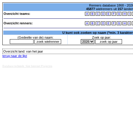
Renners database 1868 - 2026
45877
wielrenners uit
157
lande
Overzicht teams:
A
B
C
D
E
F
G
H
I
Overzicht renners:
A
B
C
D
E
F
G
H
I
U kunt ook zoeken op naam (*min. 3 karakters)
(Gedeelte van de) naam:
Zoek op jaar:
Overzicht land:
van het jaar
terug naar de lijst
Database techniek: Sini Internet Projecten