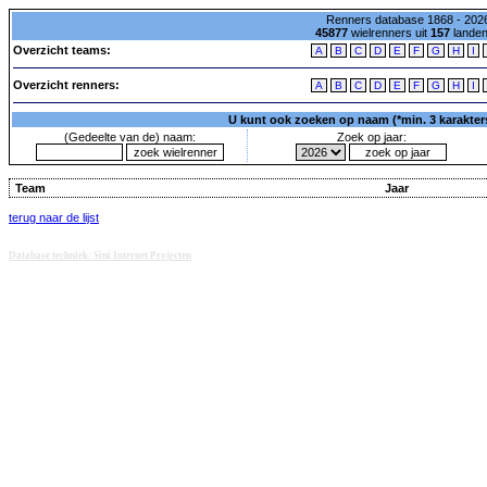
Renners database 1868 - 2026
45877
wielrenners uit
157
lande
Overzicht teams:
A
B
C
D
E
F
G
H
I
Overzicht renners:
A
B
C
D
E
F
G
H
I
U kunt ook zoeken op naam (*min. 3 karakters)
(Gedeelte van de) naam:
Zoek op jaar:
Team
Jaar
terug naar de lijst
Database techniek: Sini Internet Projecten