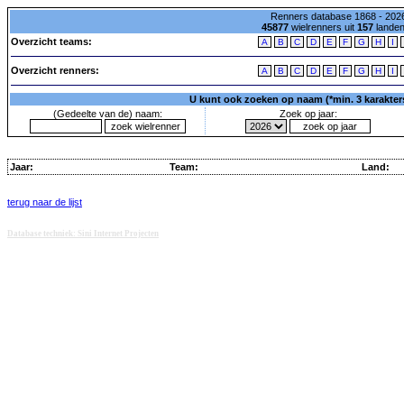
Renners database 1868 - 2026
45877
wielrenners uit
157
lande
Overzicht teams:
A
B
C
D
E
F
G
H
I
Overzicht renners:
A
B
C
D
E
F
G
H
I
U kunt ook zoeken op naam (*min. 3 karakters)
(Gedeelte van de) naam:
Zoek op jaar:
Jaar:
Team:
Land:
terug naar de lijst
Database techniek: Sini Internet Projecten