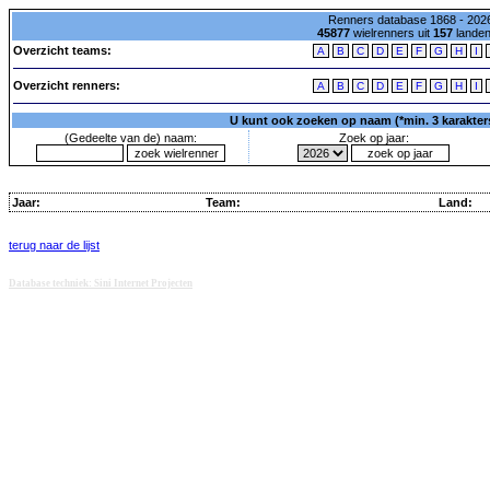
Renners database 1868 - 2026
45877
wielrenners uit
157
lande
Overzicht teams:
A
B
C
D
E
F
G
H
I
Overzicht renners:
A
B
C
D
E
F
G
H
I
U kunt ook zoeken op naam (*min. 3 karakters)
(Gedeelte van de) naam:
Zoek op jaar:
Jaar:
Team:
Land:
terug naar de lijst
Database techniek: Sini Internet Projecten