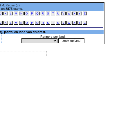
 R. Keuss (c)
n en
8875
teams.
J
K
L
M
N
O
P
Q
R
S
T
U
V
W
X
Y
Z
J
K
L
M
N
O
P
Q
R
S
T
U
V
W
X
Y
Z
, jaartal en land van afkomst.
Renners per land: