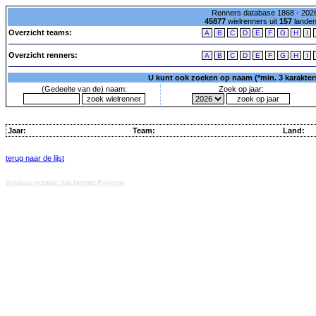
Renners database 1868 - 2026
45877
wielrenners uit
157
lande
Overzicht teams:
A
B
C
D
E
F
G
H
I
Overzicht renners:
A
B
C
D
E
F
G
H
I
U kunt ook zoeken op naam (*min. 3 karakters)
(Gedeelte van de) naam:
Zoek op jaar:
Jaar:
Team:
Land:
terug naar de lijst
Database techniek: Sini Internet Projecten