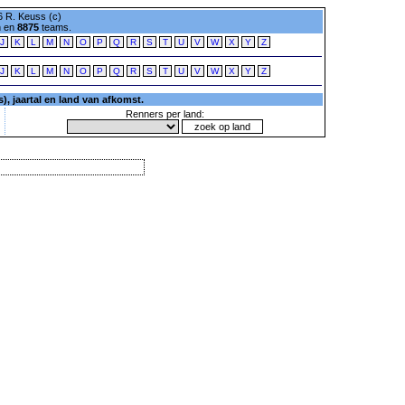
 R. Keuss (c)
n en
8875
teams.
J
K
L
M
N
O
P
Q
R
S
T
U
V
W
X
Y
Z
J
K
L
M
N
O
P
Q
R
S
T
U
V
W
X
Y
Z
, jaartal en land van afkomst.
Renners per land: