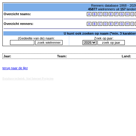
Renners database 1868 - 2026
45877
wielrenners uit
157
lande
Overzicht teams:
A
B
C
D
E
F
G
H
I
Overzicht renners:
A
B
C
D
E
F
G
H
I
U kunt ook zoeken op naam (*min. 3 karakters)
(Gedeelte van de) naam:
Zoek op jaar:
Jaar:
Team:
Land:
terug naar de lijst
Database techniek: Sini Internet Projecten