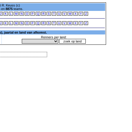
 R. Keuss (c)
n en
8875
teams.
J
K
L
M
N
O
P
Q
R
S
T
U
V
W
X
Y
Z
J
K
L
M
N
O
P
Q
R
S
T
U
V
W
X
Y
Z
, jaartal en land van afkomst.
Renners per land: