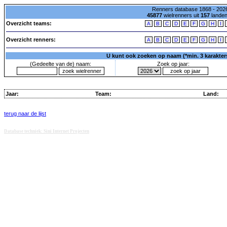
Renners database 1868 - 2026
45877
wielrenners uit
157
lande
Overzicht teams:
A
B
C
D
E
F
G
H
I
Overzicht renners:
A
B
C
D
E
F
G
H
I
U kunt ook zoeken op naam (*min. 3 karakters)
(Gedeelte van de) naam:
Zoek op jaar:
Jaar:
Team:
Land:
terug naar de lijst
Database techniek: Sini Internet Projecten