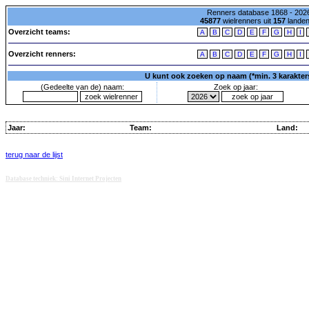
Renners database 1868 - 2026
45877
wielrenners uit
157
lande
Overzicht teams:
A
B
C
D
E
F
G
H
I
Overzicht renners:
A
B
C
D
E
F
G
H
I
U kunt ook zoeken op naam (*min. 3 karakters)
(Gedeelte van de) naam:
Zoek op jaar:
Jaar:
Team:
Land:
terug naar de lijst
Database techniek: Sini Internet Projecten