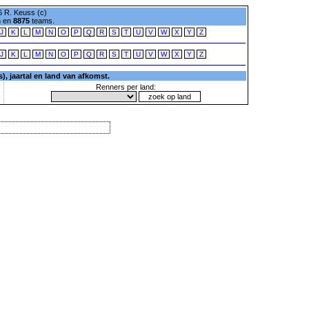
 R. Keuss (c)
n en
8875
teams.
J
K
L
M
N
O
P
Q
R
S
T
U
V
W
X
Y
Z
J
K
L
M
N
O
P
Q
R
S
T
U
V
W
X
Y
Z
, jaartal en land van afkomst.
Renners per land: