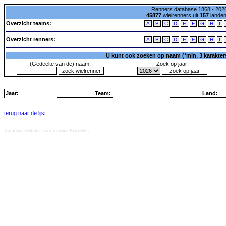
Renners database 1868 - 2026
45877
wielrenners uit
157
lande
Overzicht teams:
A
B
C
D
E
F
G
H
I
Overzicht renners:
A
B
C
D
E
F
G
H
I
U kunt ook zoeken op naam (*min. 3 karakters)
(Gedeelte van de) naam:
Zoek op jaar:
Jaar:
Team:
Land:
terug naar de lijst
Database techniek: Sini Internet Projecten