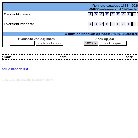
Renners database 1868 - 2026
45877
wielrenners uit
157
lande
Overzicht teams:
A
B
C
D
E
F
G
H
I
Overzicht renners:
A
B
C
D
E
F
G
H
I
U kunt ook zoeken op naam (*min. 3 karakters)
(Gedeelte van de) naam:
Zoek op jaar:
Jaar:
Team:
Land:
terug naar de lijst
Database techniek: Sini Internet Projecten