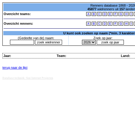
Renners database 1868 - 2026
45877
wielrenners uit
157
lande
Overzicht teams:
A
B
C
D
E
F
G
H
I
Overzicht renners:
A
B
C
D
E
F
G
H
I
U kunt ook zoeken op naam (*min. 3 karakters)
(Gedeelte van de) naam:
Zoek op jaar:
Jaar:
Team:
Land:
terug naar de lijst
Database techniek: Sini Internet Projecten