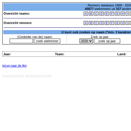
Renners database 1868 - 2026
45877
wielrenners uit
157
lande
Overzicht teams:
A
B
C
D
E
F
G
H
I
Overzicht renners:
A
B
C
D
E
F
G
H
I
U kunt ook zoeken op naam (*min. 3 karakters)
(Gedeelte van de) naam:
Zoek op jaar:
Jaar:
Team:
Land:
terug naar de lijst
Database techniek: Sini Internet Projecten