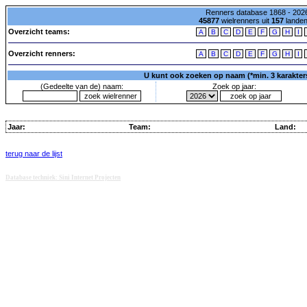
Renners database 1868 - 2026
45877
wielrenners uit
157
lande
Overzicht teams:
A
B
C
D
E
F
G
H
I
Overzicht renners:
A
B
C
D
E
F
G
H
I
U kunt ook zoeken op naam (*min. 3 karakters)
(Gedeelte van de) naam:
Zoek op jaar:
Jaar:
Team:
Land:
terug naar de lijst
Database techniek: Sini Internet Projecten