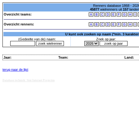
Renners database 1868 - 2026
45877
wielrenners uit
157
lande
Overzicht teams:
A
B
C
D
E
F
G
H
I
Overzicht renners:
A
B
C
D
E
F
G
H
I
U kunt ook zoeken op naam (*min. 3 karakters)
(Gedeelte van de) naam:
Zoek op jaar:
Jaar:
Team:
Land:
terug naar de lijst
Database techniek: Sini Internet Projecten