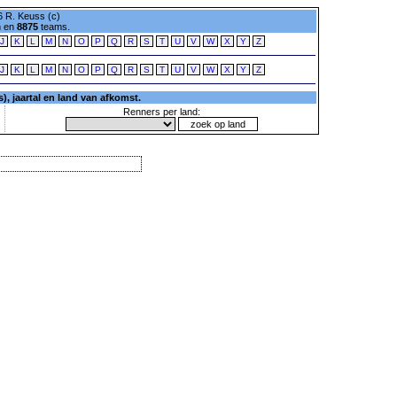
 R. Keuss (c)
n en
8875
teams.
J
K
L
M
N
O
P
Q
R
S
T
U
V
W
X
Y
Z
J
K
L
M
N
O
P
Q
R
S
T
U
V
W
X
Y
Z
, jaartal en land van afkomst.
Renners per land: