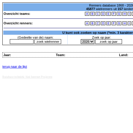
Renners database 1868 - 2026
45877
wielrenners uit
157
lande
Overzicht teams:
A
B
C
D
E
F
G
H
I
Overzicht renners:
A
B
C
D
E
F
G
H
I
U kunt ook zoeken op naam (*min. 3 karakters)
(Gedeelte van de) naam:
Zoek op jaar:
Jaar:
Team:
Land:
terug naar de lijst
Database techniek: Sini Internet Projecten