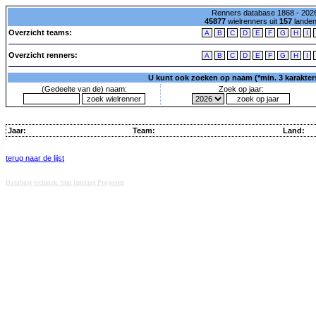
Renners database 1868 - 2026
45877
wielrenners uit
157
lande
Overzicht teams:
A
B
C
D
E
F
G
H
I
Overzicht renners:
A
B
C
D
E
F
G
H
I
U kunt ook zoeken op naam (*min. 3 karakters)
(Gedeelte van de) naam:
Zoek op jaar:
Jaar:
Team:
Land:
terug naar de lijst
Database techniek: Sini Internet Projecten