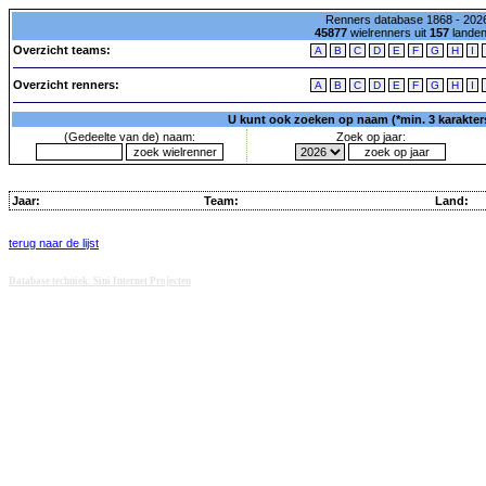
Renners database 1868 - 2026
45877
wielrenners uit
157
lande
Overzicht teams:
A
B
C
D
E
F
G
H
I
Overzicht renners:
A
B
C
D
E
F
G
H
I
U kunt ook zoeken op naam (*min. 3 karakters)
(Gedeelte van de) naam:
Zoek op jaar:
Jaar:
Team:
Land:
terug naar de lijst
Database techniek: Sini Internet Projecten