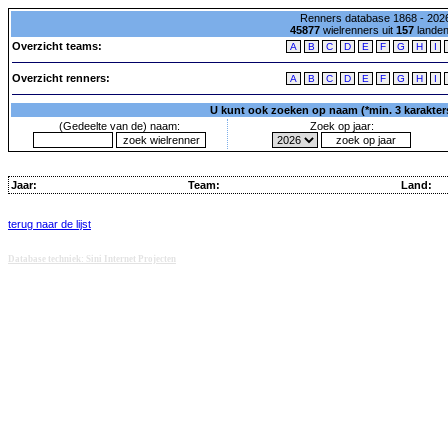
Renners database 1868 - 2026
45877
wielrenners uit
157
lande
Overzicht teams:
A
B
C
D
E
F
G
H
I
Overzicht renners:
A
B
C
D
E
F
G
H
I
U kunt ook zoeken op naam (*min. 3 karakters)
(Gedeelte van de) naam:
Zoek op jaar:
Jaar:
Team:
Land:
terug naar de lijst
Database techniek: Sini Internet Projecten