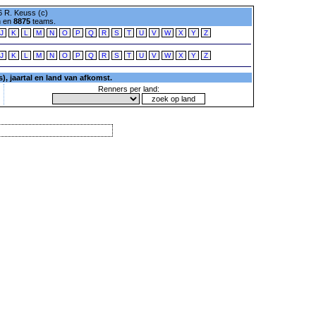
 R. Keuss (c)
n en
8875
teams.
J
K
L
M
N
O
P
Q
R
S
T
U
V
W
X
Y
Z
J
K
L
M
N
O
P
Q
R
S
T
U
V
W
X
Y
Z
, jaartal en land van afkomst.
Renners per land: