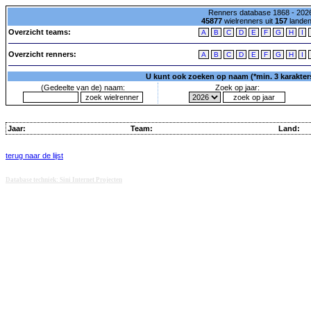
Renners database 1868 - 2026
45877
wielrenners uit
157
lande
Overzicht teams:
A
B
C
D
E
F
G
H
I
Overzicht renners:
A
B
C
D
E
F
G
H
I
U kunt ook zoeken op naam (*min. 3 karakters)
(Gedeelte van de) naam:
Zoek op jaar:
Jaar:
Team:
Land:
terug naar de lijst
Database techniek: Sini Internet Projecten