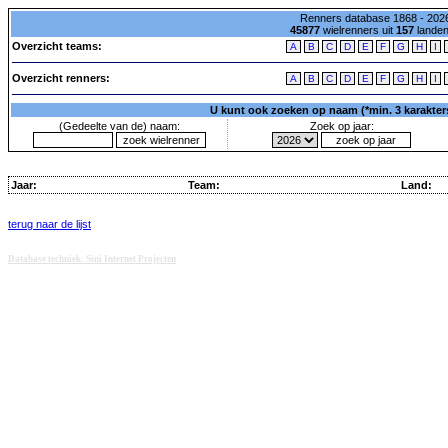
Renners database 1868 - 2026
45877
wielrenners uit
157
lande
Overzicht teams:
A
B
C
D
E
F
G
H
I
Overzicht renners:
A
B
C
D
E
F
G
H
I
U kunt ook zoeken op naam (*min. 3 karakters)
(Gedeelte van de) naam:
Zoek op jaar:
Jaar:
Team:
Land:
terug naar de lijst
Database techniek: Sini Internet Projecten