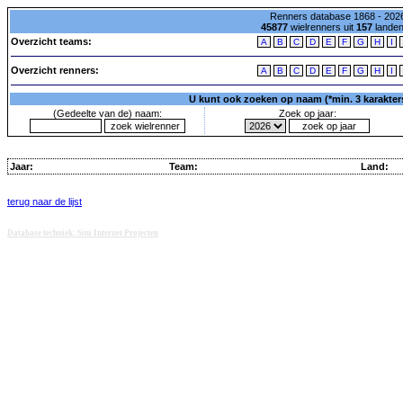
Renners database 1868 - 2026
45877
wielrenners uit
157
lande
Overzicht teams:
A
B
C
D
E
F
G
H
I
Overzicht renners:
A
B
C
D
E
F
G
H
I
U kunt ook zoeken op naam (*min. 3 karakters)
(Gedeelte van de) naam:
Zoek op jaar:
Jaar:
Team:
Land:
terug naar de lijst
Database techniek: Sini Internet Projecten