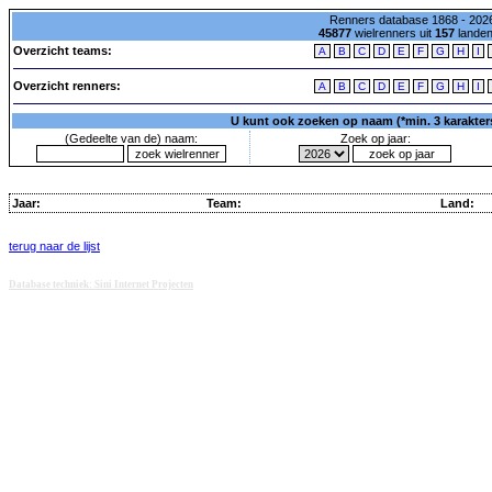
Renners database 1868 - 2026
45877
wielrenners uit
157
lande
Overzicht teams:
A
B
C
D
E
F
G
H
I
Overzicht renners:
A
B
C
D
E
F
G
H
I
U kunt ook zoeken op naam (*min. 3 karakters)
(Gedeelte van de) naam:
Zoek op jaar:
Jaar:
Team:
Land:
terug naar de lijst
Database techniek: Sini Internet Projecten