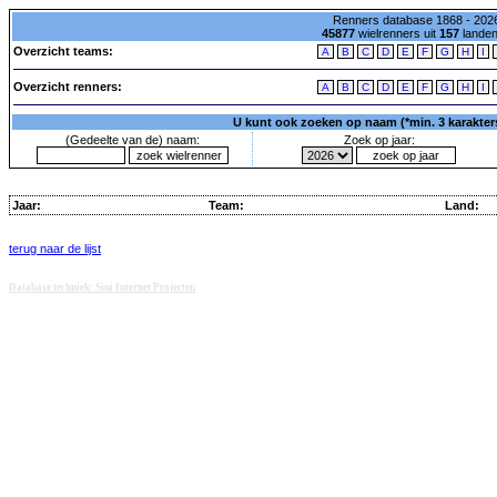
Renners database 1868 - 2026
45877
wielrenners uit
157
lande
Overzicht teams:
A
B
C
D
E
F
G
H
I
Overzicht renners:
A
B
C
D
E
F
G
H
I
U kunt ook zoeken op naam (*min. 3 karakters)
(Gedeelte van de) naam:
Zoek op jaar:
Jaar:
Team:
Land:
terug naar de lijst
Database techniek: Sini Internet Projecten