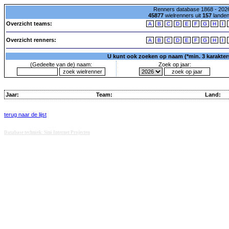
Renners database 1868 - 2026
45877
wielrenners uit
157
lande
Overzicht teams:
A
B
C
D
E
F
G
H
I
Overzicht renners:
A
B
C
D
E
F
G
H
I
U kunt ook zoeken op naam (*min. 3 karakters)
(Gedeelte van de) naam:
Zoek op jaar:
Jaar:
Team:
Land:
terug naar de lijst
Database techniek: Sini Internet Projecten