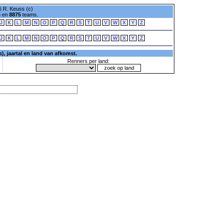
 R. Keuss (c)
n en
8875
teams.
J
K
L
M
N
O
P
Q
R
S
T
U
V
W
X
Y
Z
J
K
L
M
N
O
P
Q
R
S
T
U
V
W
X
Y
Z
, jaartal en land van afkomst.
Renners per land: