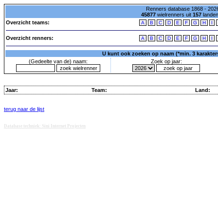
Renners database 1868 - 2026
45877
wielrenners uit
157
lande
Overzicht teams:
A
B
C
D
E
F
G
H
I
Overzicht renners:
A
B
C
D
E
F
G
H
I
U kunt ook zoeken op naam (*min. 3 karakters)
(Gedeelte van de) naam:
Zoek op jaar:
Jaar:
Team:
Land:
terug naar de lijst
Database techniek: Sini Internet Projecten