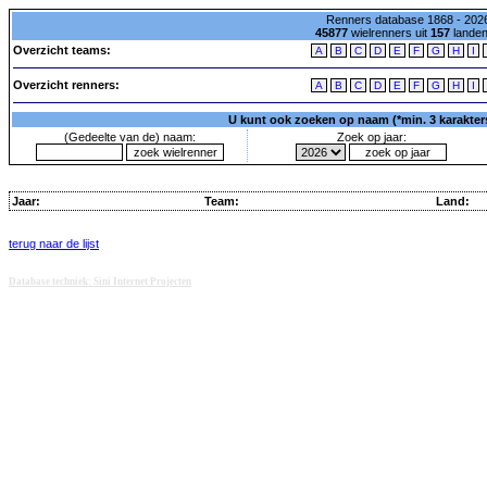
Renners database 1868 - 2026
45877
wielrenners uit
157
lande
Overzicht teams:
A
B
C
D
E
F
G
H
I
Overzicht renners:
A
B
C
D
E
F
G
H
I
U kunt ook zoeken op naam (*min. 3 karakters)
(Gedeelte van de) naam:
Zoek op jaar:
Jaar:
Team:
Land:
terug naar de lijst
Database techniek: Sini Internet Projecten