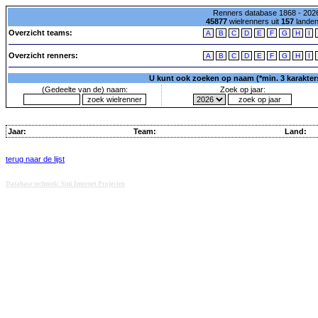
Renners database 1868 - 2026
45877
wielrenners uit
157
lande
Overzicht teams:
A
B
C
D
E
F
G
H
I
Overzicht renners:
A
B
C
D
E
F
G
H
I
U kunt ook zoeken op naam (*min. 3 karakters)
(Gedeelte van de) naam:
Zoek op jaar:
Jaar:
Team:
Land:
terug naar de lijst
Database techniek: Sini Internet Projecten